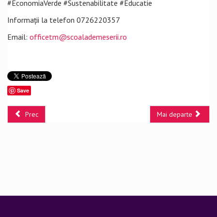
#EconomiaVerde #Sustenabilitate #Educatie
Informații la telefon 0726220357
Email:
officetm@scoalademeserii.ro
Save
Prec
Mai departe