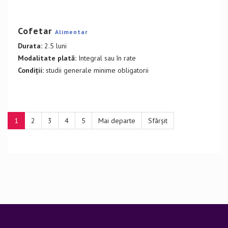
DETALII CURS
Cofetar
Alimentar
Durata:
2.5 luni
Modalitate plată:
Integral sau în rate
Condiții:
studii generale minime obligatorii
1
2
3
4
5
Mai departe
Sfârșit