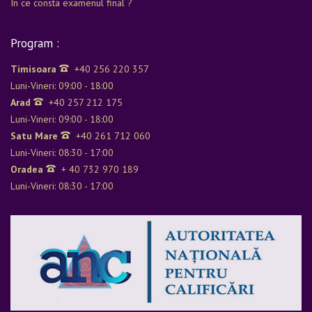
In ce consta examenul final ?
Program :
Timisoara
+40 256 220 357
Luni-Vineri: 09:00 - 18:00
Arad
+40 257 212 175
Luni-Vineri: 09:00 - 18:00
Satu Mare
+40 261 712 060
Luni-Vineri: 08:30 - 17:00
Oradea
+ 40 732 970 189
Luni-Vineri: 08:30 - 17:00