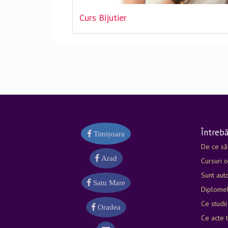
Curs Bijutier
Întrebă
Timișoara
De ce să
Arad
Cursuri o
Sunt auto
Satu Mare
Diplomel
Ce studii
Oradea
Ce acte t