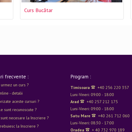
Curs Bucătar
ri frecvente :
Program :
 urmez un curs ?
Timisoara
+40 256 220 357
nline - detalii
Luni-Vineri: 09:00 - 18:00
rizate aceste cursuri ?
Arad
+40 257 212 175
Luni-Vineri: 09:00 - 18:00
e sunt recunoscute ?
Satu Mare
+40 261 712 060
 sunt necesare la înscriere ?
Luni-Vineri: 08:30 - 17:00
rebuiesc la înscriere ?
Oradea
+ 40 732 970 189