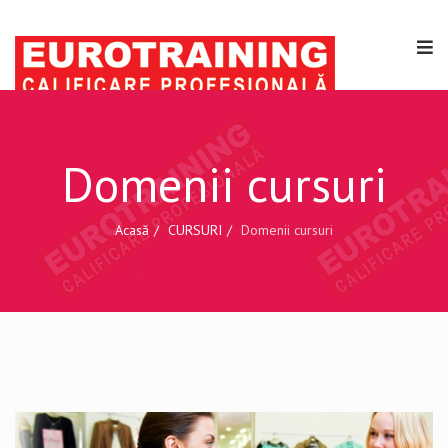
Domenii cursuri
Acasă
CURSURI
Domenii cursuri