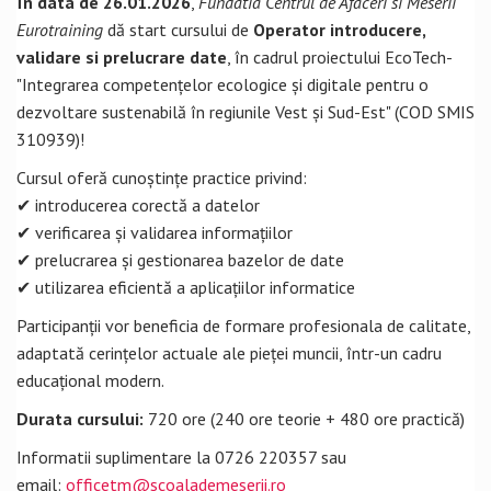
În data de 26.01.2026
,
Fundatia Centrul de Afaceri si Meserii
Eurotraining
dă start cursului de
Operator introducere,
validare si prelucrare date
, în cadrul proiectului EcoTech-
"Integrarea competențelor ecologice și digitale pentru o
dezvoltare sustenabilă în regiunile Vest și Sud-Est" (COD SMIS
310939)!
Cursul oferă cunoștințe practice privind:
✔ introducerea corectă a datelor
✔ verificarea și validarea informațiilor
✔ prelucrarea și gestionarea bazelor de date
✔ utilizarea eficientă a aplicațiilor informatice
Participanții vor beneficia de formare profesionala de calitate,
adaptată cerințelor actuale ale pieței muncii, într-un cadru
educațional modern.
Durata cursului:
720 ore (240 ore teorie + 480 ore practică)
Informatii suplimentare la 0726 220357 sau
email:
officetm@scoalademeserii.ro