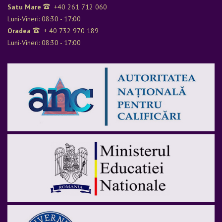
Satu Mare
+40 261 712 060
Luni-Vineri: 08:30 - 17:00
Oradea
+ 40 732 970 189
Luni-Vineri: 08:30 - 17:00