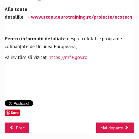
Afla toate
detaliile
→
www.scoalaeurotraining.ro/proiecte/ecotech
Pentru informații detaliate
despre celelalte programe
cofinanțate de Uniunea Europeană,
vă invităm să vizitați
https://mfe.gov.ro
Save
Prec
Mai departe