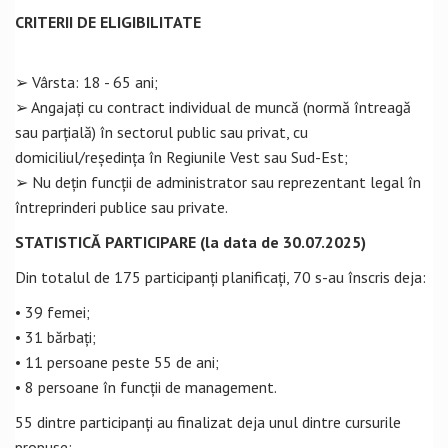
CRITERII DE ELIGIBILITATE
➢ Vârsta: 18 - 65 ani;
➢ Angajați cu contract individual de muncă (normă întreagă
sau parțială) în sectorul public sau privat, cu
domiciliul/reședința în Regiunile Vest sau Sud-Est;
➢ Nu dețin funcții de administrator sau reprezentant legal în
întreprinderi publice sau private.
STATISTICĂ PARTICIPARE (la data de 30.07.2025)
Din totalul de 175 participanți planificați, 70 s-au înscris deja:
• 39 femei;
• 31 bărbați;
• 11 persoane peste 55 de ani;
• 8 persoane în funcții de management.
55 dintre participanți au finalizat deja unul dintre cursurile
propuse: