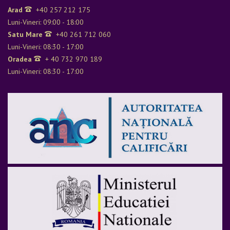
Arad
+40 257 212 175
Luni-Vineri: 09:00 - 18:00
Satu Mare
+40 261 712 060
Luni-Vineri: 08:30 - 17:00
Oradea
+ 40 732 970 189
Luni-Vineri: 08:30 - 17:00