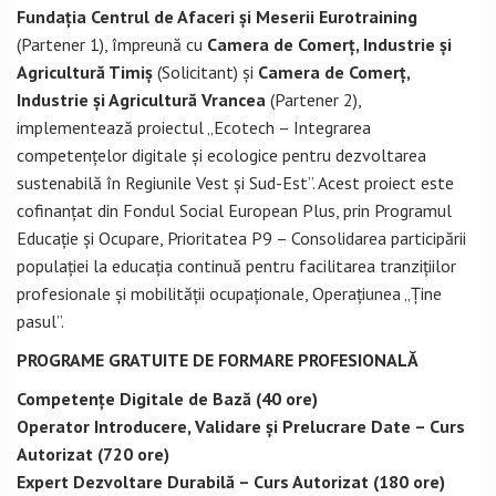
Fundația Centrul de Afaceri și Meserii Eurotraining
(Partener 1), împreună cu
Camera de Comerț, Industrie și
Agricultură Timiș
(Solicitant) și
Camera de Comerț,
Industrie și Agricultură Vrancea
(Partener 2),
implementează proiectul „Ecotech – Integrarea
competențelor digitale și ecologice pentru dezvoltarea
sustenabilă în Regiunile Vest și Sud-Est”. Acest proiect este
cofinanțat din Fondul Social European Plus, prin Programul
Educație și Ocupare, Prioritatea P9 – Consolidarea participării
populației la educația continuă pentru facilitarea tranzițiilor
profesionale și mobilității ocupaționale, Operațiunea „Ține
pasul”.
PROGRAME GRATUITE DE FORMARE PROFESIONALĂ
Competențe Digitale de Bază (40 ore)
Operator Introducere, Validare și Prelucrare Date – Curs
Autorizat (720 ore)
Expert Dezvoltare Durabilă – Curs Autorizat (180 ore)