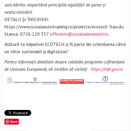
solicitărilor, respectând principiile egalității de șanse și
nediscriminării.
DETALII ȘI ÎNSCRIERI
https://www.scoalaeurotraining.ro/proiecte/ecotech Trascău
Stanca: 0726 220 357
officetm@scoalademeserii.ro
Alătură-te inițiativei ECOTECH și fii parte din schimbarea către
un viitor sustenabil și digitalizat!
Pentru informații detaliate despre celelalte programe cofinanțate
de Uniunea Europeană, vă invităm să vizitați
https://mfe.gov.ro
Save