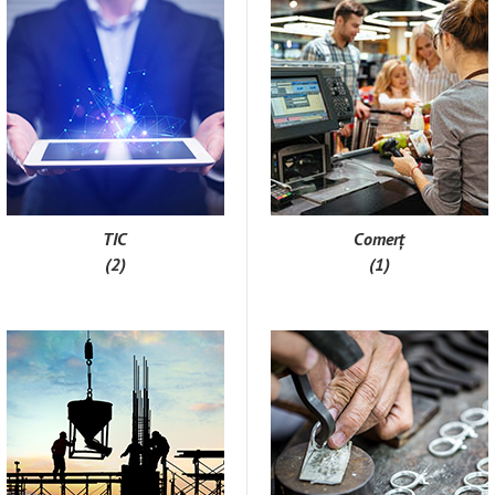
TIC
Comerț
(2)
(1)