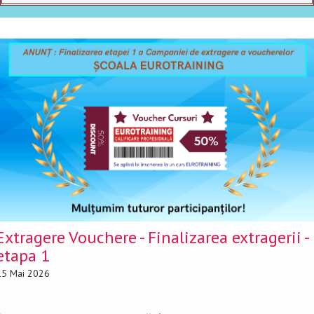
0
Programe autorizate
Extragere Vouchere - Finalizarea extragerii -
0
etapa 1
Absolvenți cursuri
15 Mai 2026