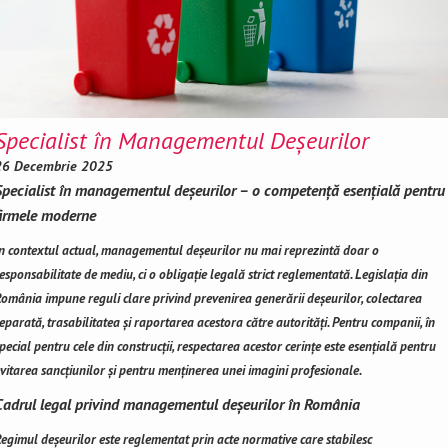
Specialist în Managementul Deșeurilor
26 Decembrie 2025
Specialist în managementul deșeurilor – o competență esențială pentru
firmele moderne
n contextul actual, managementul deșeurilor nu mai reprezintă doar o
esponsabilitate de mediu, ci o obligație legală strict reglementată. Legislația din
omânia impune reguli clare privind prevenirea generării deșeurilor, colectarea
eparată, trasabilitatea și raportarea acestora către autorități. Pentru companii, în
pecial pentru cele din construcții, respectarea acestor cerințe este esențială pentru
vitarea sancțiunilor și pentru menținerea unei imagini profesionale.
Cadrul legal privind managementul deșeurilor în România
egimul deșeurilor este reglementat prin acte normative care stabilesc