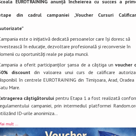
Școala EUROTRAINING
anunță încheierea cu succes a prim
etape din cadrul campaniei
„Voucher Cursuri Califica
Autorizate”
0
Campania este o inițiativă dedicată persoanelor care își doresc să
Ani de experiență
investească în educație, dezvoltare profesională și reconversie în
domenii cu oportunități reale pe piața muncii.
Campania a oferit participanților șansa de a câștiga un
voucher 
50% discount
din valoarea unui curs de calificare autoriza
disponibil în centrele EUROTRAINING din Timișoara, Arad, Oradea 
Satu Mare.
Extragerea câștigătorului
pentru Etapa 1 a fost realizată confo
regulamentului campaniei, prin intermediul platformei Random.or
utilizând ID-urile anonimiza...
ai mult ...