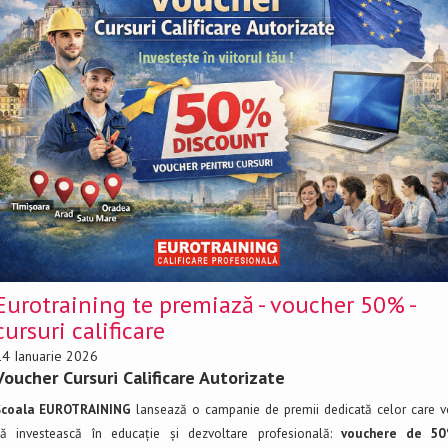
Eurotraining te premiază - voucher 50% -
cursuri calificare
14 Ianuarie 2026
Voucher Cursuri Calificare Autorizate
Școala EUROTRAINING
lansează o campanie de premii dedicată celor care v
să investească în educație și dezvoltare profesională:
vouchere de 5